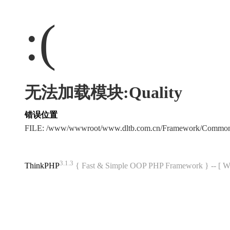
:(
无法加载模块:Quality
错误位置
FILE: /www/wwwroot/www.dltb.com.cn/Framework/Common
3.1.3
ThinkPHP
{ Fast & Simple OOP PHP Framework } -- 