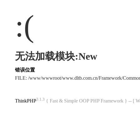
:(
无法加载模块:New
错误位置
FILE: /www/wwwroot/www.dltb.com.cn/Framework/Common
3.1.3
ThinkPHP
{ Fast & Simple OOP PHP Framework } -- 