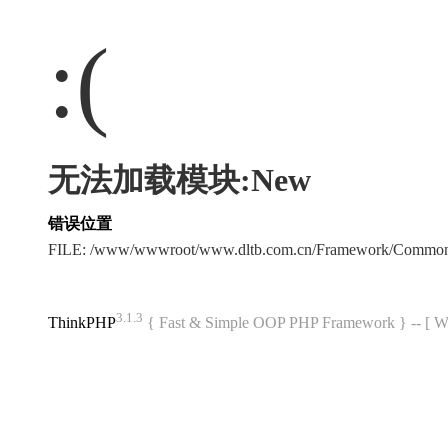
:(
无法加载模块:New
错误位置
FILE: /www/wwwroot/www.dltb.com.cn/Framework/Common
3.1.3
ThinkPHP
{ Fast & Simple OOP PHP Framework } -- 