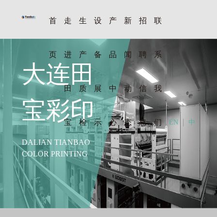
首
走
生
设
产
新
招
联
页
进
产
备
品
闻
聘
系
大连田
田
质
展
中
动
信
我
宝彩印
宝
检
示
心
态
息
们
EN
中
DALIAN TIANBAO
COLOR PRINTING